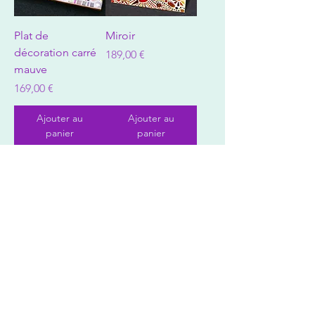
Plat de
Miroir
décoration carré
Prix
189,00 €
mauve
Prix
169,00 €
Ajouter au
Ajouter au
panier
panier
Coupe à fruits
bleue
Prix
189,00 €