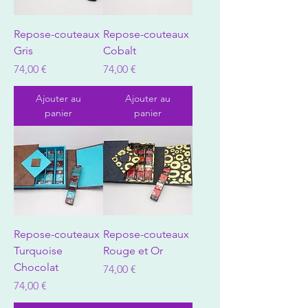
Repose-couteaux
Repose-couteaux
Gris
Cobalt
Prix
Prix
74,00 €
74,00 €
Ajouter au
Ajouter au
panier
panier
Repose-couteaux
Repose-couteaux
Turquoise
Rouge et Or
Chocolat
Prix
74,00 €
Prix
74,00 €