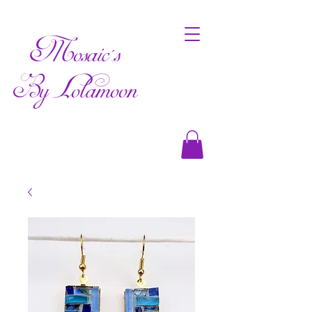
Mosaic's
By Lolamoon