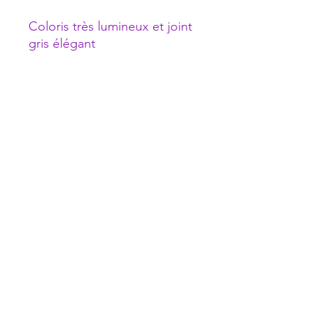
Coloris très lumineux et joint
gris élégant
Dimensions : 2,7 cm x 1,8 cm
Légères ne pèsent pas
portées
Le mouvement de
balancement et la lumière
donne un éclat particulier à
ces boucles quand elles sont
portées.
Pièce unique signée
Lolamoon, chic, élégante,
moderne et intemporelle.